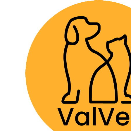
Despacho GRA
Home
Aprendizaje y Educación
A
FDP-LIBRO
|
Bienestar Anima
Filter products
Libro Viviendo con 
1-3 of 3 products
$18.990
ORDENAR POR
Cantidad
n/a
|
Genérico
Señalética "No acar
$6.990
FILTRAR POR PRECIO