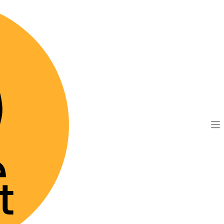
TIS por compras sobre $89.990
(Válido desde Coquim
prendizaje y Educaci
l
Perros y Niños
iciar perro" para correa