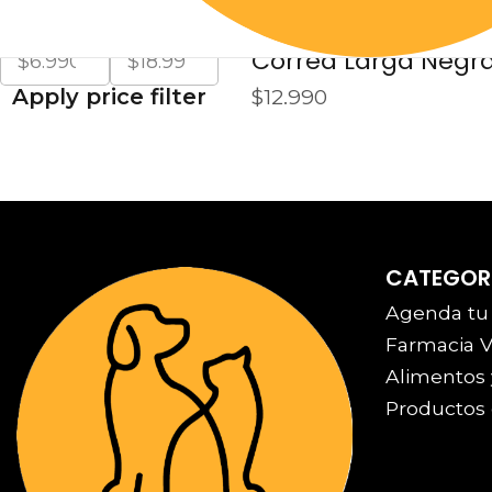
Cantidad
Desde
Hasta
PW13514
|
Pawise
No disponible
Correa Larga Negra
Apply price filter
$12.990
CATEGOR
Agenda tu
Farmacia V
Alimentos 
Productos 