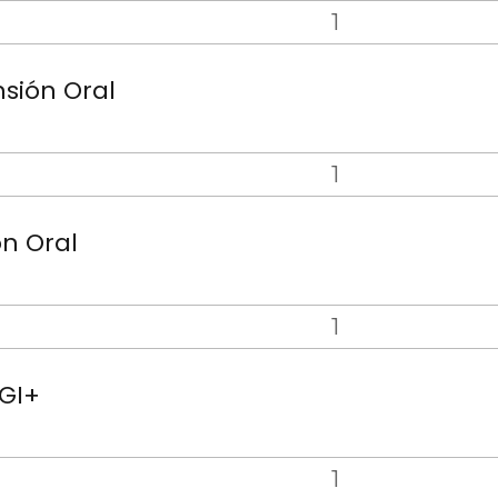
sión Oral
ón Oral
GI+