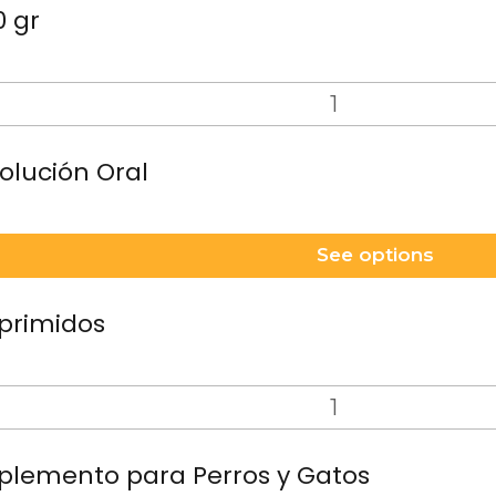
 gr
olución Oral
See options
mprimidos
Suplemento para Perros y Gatos