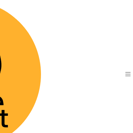
TIS por compras sobre $89.990
(Válido desde Coquim
Suplementos
 6 para Perros
See options