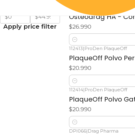
Desde
Hasta
112407
|
Drag Pharma
Osteodrag HA - Co
Apply price filter
$26.990
Cantidad
112413
|
ProDen PlaqueOff
PlaqueOff Polvo Per
$20.990
Cantidad
112414
|
ProDen PlaqueOff
PlaqueOff Polvo Ga
$20.990
Cantidad
DPI066
|
Drag Pharma