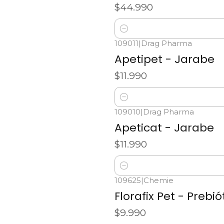
$44.990
Cantidad
109011
|
Drag Pharma
Apetipet - Jarabe
$11.990
Cantidad
109010
|
Drag Pharma
Apeticat - Jarabe
$11.990
Cantidad
109625
|
Chemie
Florafix Pet - Prebió
$9.990