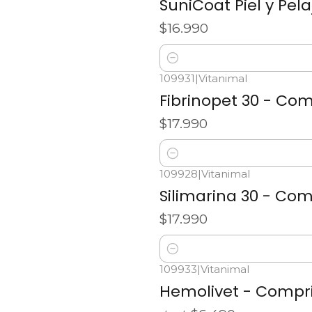
SuniCoat Piel y Pel
$16.990
Cantidad
109931
|
Vitanimal
Fibrinopet 30 - Co
$17.990
Cantidad
109928
|
Vitanimal
Silimarina 30 - Co
$17.990
Cantidad
109933
|
Vitanimal
Hemolivet - Compr