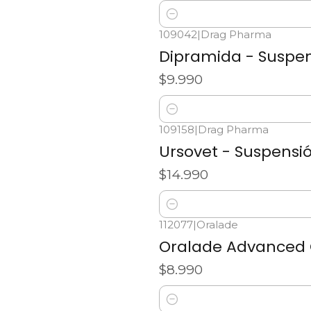
Cantidad
109042
|
Drag Pharma
Dipramida - Suspen
$9.990
Cantidad
109158
|
Drag Pharma
Ursovet - Suspensi
$14.990
Cantidad
112077
|
Oralade
Oralade Advanced 
$8.990
Cantidad