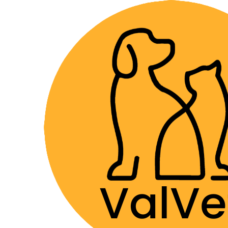
Despacho GRA
Home
Farmacia Veterinaria
Suplementos
109071
|
Drag Pharma
Filter products
Heprotec - Jarabe
1-30 of 41 products
$8.990
ORDENAR POR
Cantidad
|
Drag Pharma
Superpet Omega 3 y
$6.990
desde
FILTRAR POR PRECIO