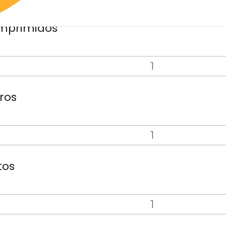
mprimidos
ros
tos