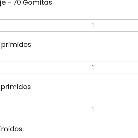
aje - 70 Gomitas
mprimidos
mprimidos
imidos