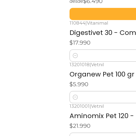
$6.490
desde
110844
|
Vitanimal
Digestivet 30 - Co
$17.990
Cantidad
13201018
|
Vetnil
Organew Pet 100 gr 
$5.990
Cantidad
13201001
|
Vetnil
Aminomix Pet 120 
$21.990