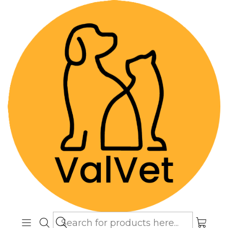
Despacho GRATIS por compras sobre
$89.990
(Válido desde Coquimbo hasta Los
Lagos)
Home
Farmacia Veterinaria
Suplementos
Apeticat - Jarabe