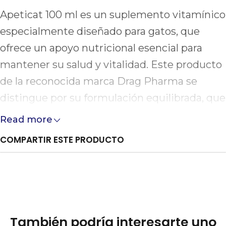
Apeticat 100 ml es un suplemento vitamínico
especialmente diseñado para gatos, que
ofrece un apoyo nutricional esencial para
mantener su salud y vitalidad. Este producto
de la reconocida marca Drag Pharma se
distingue por su formulación equilibrada, que
promueve el bienestar general de su
Read more
mascota.
COMPARTIR ESTE PRODUCTO
Con un volumen de 100 ml, Apeticat
proporciona vitaminas y minerales que
ayudan a fortalecer el sistema inmunológico,
mejorar la salud del pelaje y asegurar un
También podría interesarte uno
crecimiento adecuado. Su presentación en