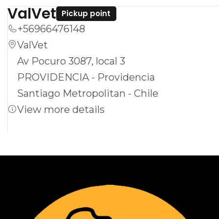
ValVet
posible. Asegúrate de incorporar este
Pickup point
suplemento en la rutina de tu gato y observa
+56966476148
cómo mejora su energía y bienestar general.
ValVet
Av Pocuro 3087, local 3
PROVIDENCIA - Providencia
Santiago Metropolitan - Chile
View more details