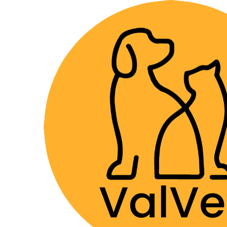
Despacho GRA
Home
Farmacia Veterinaria
Suplementos
Nutr