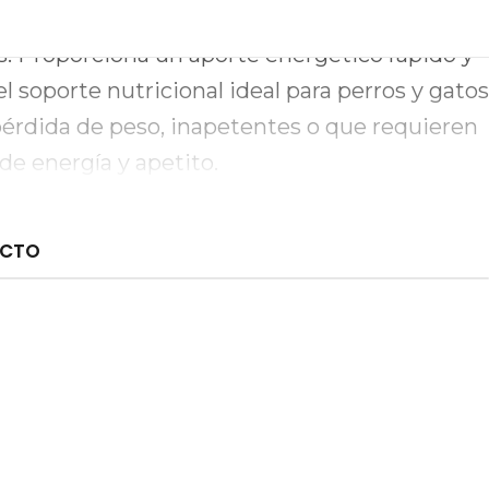
balanceada de carbohidratos, lípidos,
s. Proporciona un aporte energético rápido y
l soporte nutricional ideal para perros y gatos
pérdida de peso, inapetentes o que requieren
de energía y apetito.
UCTO