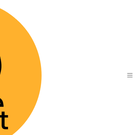
TIS por compras sobre $89.990
(Válido desde Coquim
alife 300 gr - Suplemento Calórico
|
Nutralife 
Calórico
Agre
Cantidad
Mostrar stock de 
DESCRIPCIÓN
Suplemento calórico 