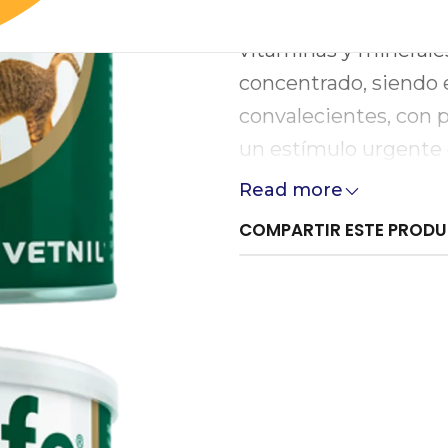
con una combinación 
vitaminas y minerale
concentrado, siendo e
convalecientes, con 
un estímulo urgente 
Read more
COMPARTIR ESTE PROD