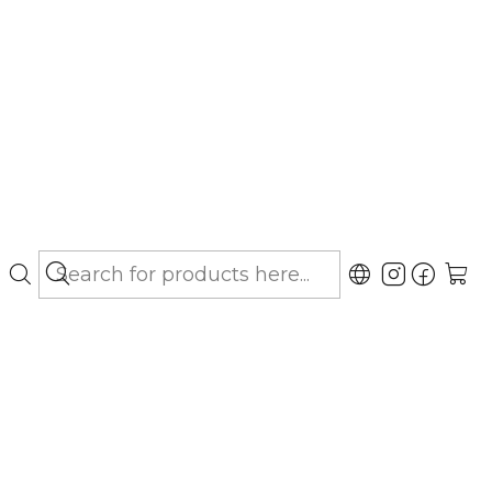
bo hasta Los Lagos)
300 gr - Suplemento
gar al Carro
Buy now
ubicaciones
de alta densidad y palatabilidad, formulado