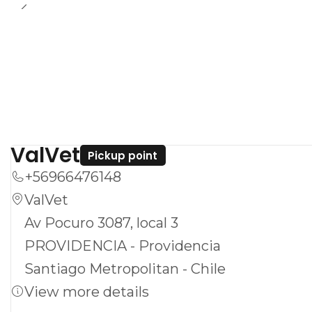
ValVet
Pickup point
+56966476148
ValVet
Av Pocuro 3087, local 3
PROVIDENCIA - Providencia
Santiago Metropolitan - Chile
View more details