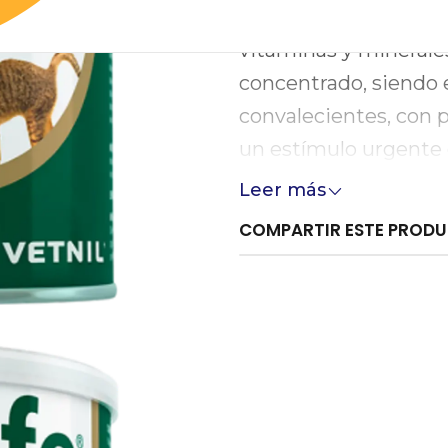
con una combinación 
vitaminas y minerale
concentrado, siendo e
convalecientes, con 
un estímulo urgente 
Leer más
COMPARTIR ESTE PROD