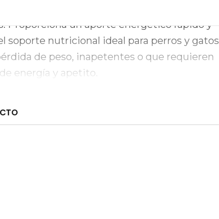
balanceada de carbohidratos, lípidos,
s. Proporciona un aporte energético rápido y
l soporte nutricional ideal para perros y gatos
pérdida de peso, inapetentes o que requieren
de energía y apetito.
UCTO