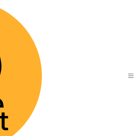
TIS por compras sobre $89.990
(Válido desde Coquim
life 300 gr - Suplemento Calórico
|
Nutralife 
Calórico
Agre
Cantidad
Mostrar stock de 
DESCRIPCIÓN
Suplemento calórico 