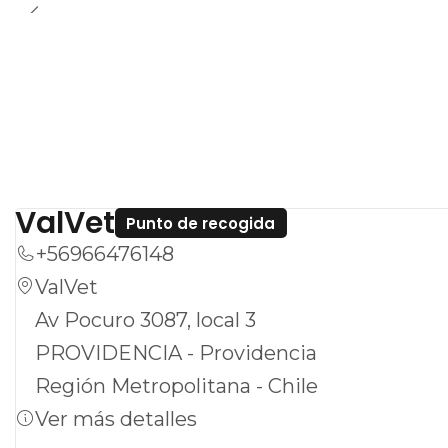
ValVet
Punto de recogida
+56966476148
ValVet
Av Pocuro 3087, local 3
PROVIDENCIA - Providencia
Región Metropolitana - Chile
Ver más detalles