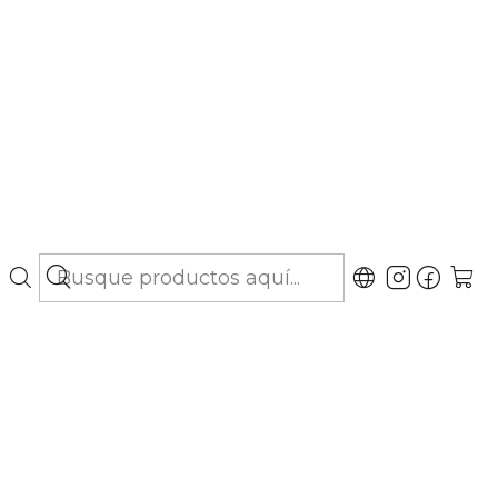
bo hasta Los Lagos)
300 gr - Suplemento
gar al Carro
Comprar ahora
ubicaciones
de alta densidad y palatabilidad, formulado