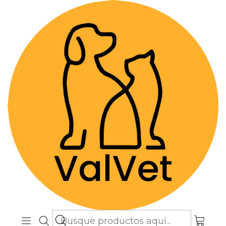
Despacho GRATIS por compras sobre
$89.990
(Válido desde Coquimbo hasta Los
Lagos)
Inicio
Alimentos y Snacks
Gatos
Snacks
Snacks
Filtros
|
Winga
Snack Untable para Gatos Winga
$3.450
Ver opciones
7805505011550
|
Fellini