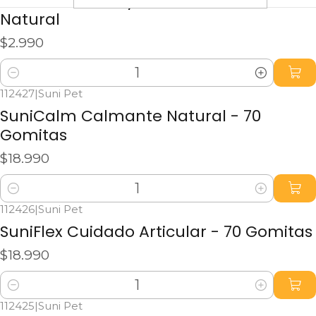
Varitas de Pollo y Salmón Snack 100%
Natural
$2.990
Cantidad
112427
|
Suni Pet
SuniCalm Calmante Natural - 70
Gomitas
$18.990
Cantidad
112426
|
Suni Pet
SuniFlex Cuidado Articular - 70 Gomitas
$18.990
Cantidad
112425
|
Suni Pet