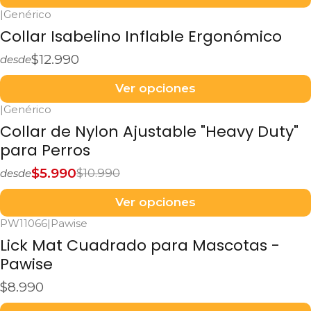
|
Genérico
Collar Isabelino Inflable Ergonómico
$12.990
desde
Ver opciones
|
Genérico
-45%
OFF
Collar de Nylon Ajustable "Heavy Duty"
para Perros
$5.990
$10.990
desde
Ver opciones
PW11066
|
Pawise
Lick Mat Cuadrado para Mascotas -
Pawise
$8.990