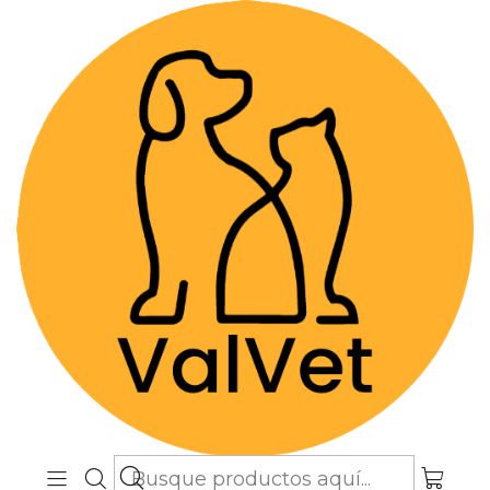
Despacho GRATIS por compras sobre
$89.990
(Válido desde Coquimbo hasta Los
Lagos)
Inicio
Accesorios y juguetes
Accesorios y juguetes para perros
Accesorios y juguetes para
perros
Filtros
7804679620001
|
Asta de Ciervo Snack Natural
$9.990
desde
Ver opciones