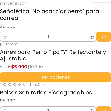
n/a
|
Genérico
Señalética "No acariciar perro" para
correa
$6.990
Cantidad
|
Duomm
-45%
OFF
Arnés para Perro Tipo "Y" Reflectante y
Ajustable
$5.990
$10.990
desde
Ver opciones
1909000061510
|
MasCan
Bolsas Sanitarias Biodegradables
$5.990