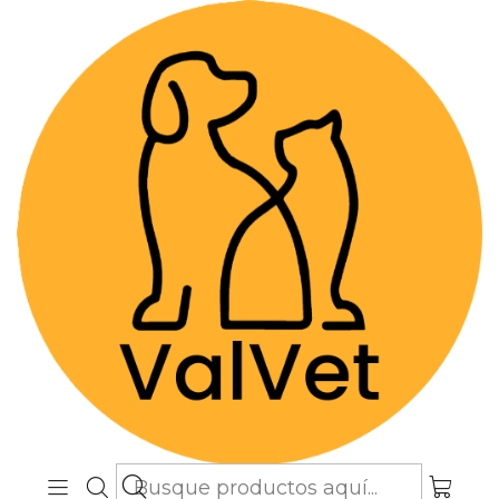
Despacho GRATIS por compras sobre
$89.990
(Válido desde Coquimbo hasta Los
Lagos)
Inicio
Alimentos y Snacks
Gatos
Alimentos Medicados
Alimentos Medicados
Filtros
11001001
|
Hills
Lata a/d Urgent Care 5,5 oz para gatos
y perros
$5.490
Cantidad