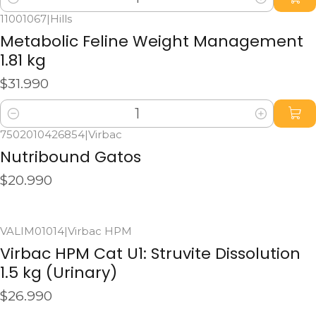
Cantidad
11001067
|
Hills
Metabolic Feline Weight Management
1.81 kg
$31.990
Cantidad
7502010426854
|
Virbac
Agotado
Nutribound Gatos
$20.990
Ver detalles
VALIM01014
|
Virbac HPM
Agotado
Virbac HPM Cat U1: Struvite Dissolution
1.5 kg (Urinary)
$26.990