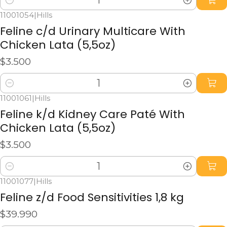
Cantidad
11001054
|
Hills
Feline c/d Urinary Multicare With
Chicken Lata (5,5oz)
$3.500
Cantidad
11001061
|
Hills
Feline k/d Kidney Care Paté With
Chicken Lata (5,5oz)
$3.500
Cantidad
11001077
|
Hills
Feline z/d Food Sensitivities 1,8 kg
$39.990