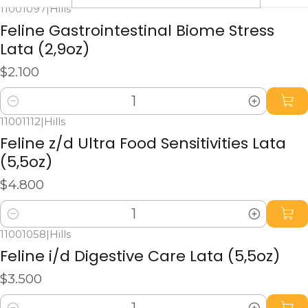
11001097
|
Hills
Feline Gastrointestinal Biome Stress
Lata (2,9oz)
$2.100
Cantidad
11001112
|
Hills
Feline z/d Ultra Food Sensitivities Lata
(5,5oz)
$4.800
Cantidad
11001058
|
Hills
Feline i/d Digestive Care Lata (5,5oz)
$3.500