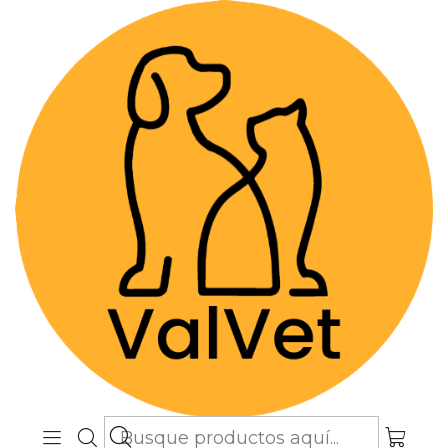
Despacho GRATIS por compras sobre
$89.990
(Válido desde Coquimbo hasta Los
Lagos)
Inicio
Alimentos y Snacks
Gatos
Alimentos Medicados
Metabolic Feline Weight Management 1.81 kg