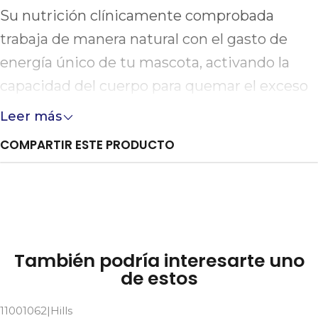
Su nutrición clínicamente comprobada
trabaja de manera natural con el gasto de
energía único de tu mascota, activando la
capacidad del cuerpo para quemar el exceso
de grasa e influyendo en el apetito. Ayuda a
Leer más
mantener a los felinos saciados y satisfechos
COMPARTIR ESTE PRODUCTO
entre comidas, evitando la recuperación del
peso perdido tras el éxito del programa de
adelgazamiento.
También podría interesarte uno
de estos
11001062
|
Hills