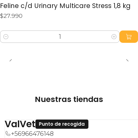
(Saccharomyces cerevisiae, Ciberlindera
Feline c/d Urinary Multicare Stress 1,8 kg
Jadini). Enterococcus faecium (4b1707)
$27.990
(Probióticos). Vitaminas y oligoelementos.
Cantidad
Nuestras tiendas
ValVet
Punto de recogida
+56966476148