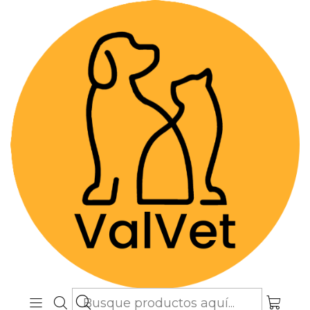
Despacho GRATIS por compras sobre
$89.990
(Válido desde Coquimbo hasta Los
Lagos)
Inicio
Alimentos y Snacks
Gatos
Alimentos Super premium
Prestige Cat Adult Senior +8 Sterilised 2 kg