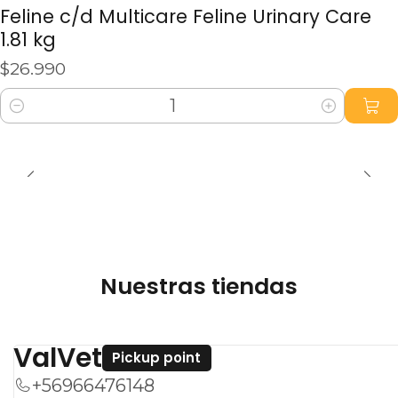
(Saccharomyces cerevisiae, Ciberlindera
Feline c/d Multicare Feline Urinary Care
Jadini). Enterococcus faecium (4b1707)
1.81 kg
(Probióticos). Vitaminas y oligoelementos.
$26.990
Cantidad
Nuestras tiendas
ValVet
Pickup point
+56966476148