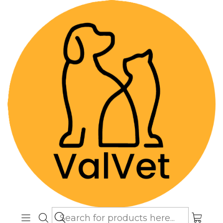
Despacho GRATIS por compras sobre
$89.990
(Válido desde Coquimbo hasta Los
Lagos)
Home
Alimentos y Snacks
Gatos
Alimentos Super premium
Prestige Cat Adult Senior +8 Sterilised 2 kg