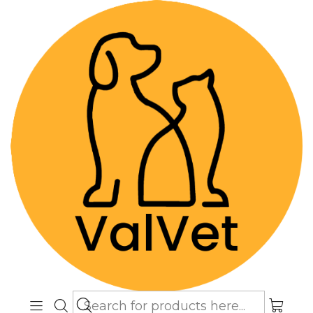
Despacho GRATIS por compras sobre
$89.990
(Válido desde Coquimbo hasta Los
Lagos)
Home
Alimentos y Snacks
Gatos
Alimentos Super premium
Brit Care Cat GF Kitten 2 Kg