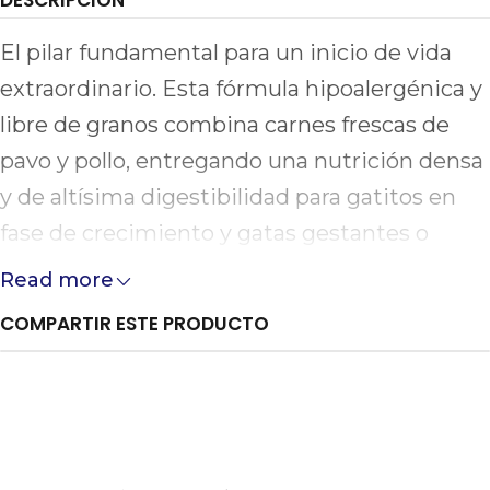
El pilar fundamental para un inicio de vida
extraordinario. Esta fórmula hipoalergénica y
libre de granos combina carnes frescas de
pavo y pollo, entregando una nutrición densa
y de altísima digestibilidad para gatitos en
fase de crecimiento y gatas gestantes o
lactantes. Enriquecida con calostro, ácidos
Read more
grasos esenciales y nutrientes clave,
COMPARTIR ESTE PRODUCTO
promueve un desarrollo cognitivo impecable,
una vista fuerte, huesos sanos y un sistema
inmunológico blindado ante cualquier
desafío.