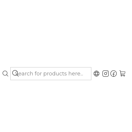
bo hasta Los Lagos)
Cat GF Haircare 2 Kg
gar al Carro
Buy now
ubicaciones
aje radiante y una piel saludable. Esta receta
poalergénica combina carnes frescas de salmón