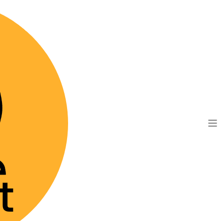
TIS por compras sobre $89.990
(Válido desde Coquim
per premium
Brit Care Cat GF Haircare 2 Kg
|
Brit Care 
Agre
Cantidad
Mostrar stock de 
DESCRIPCIÓN
El secreto para un pel
libre de granos e hi