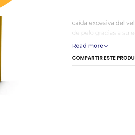
y pollo, aportando un
Omega-3 y Omega-6. 
caída excesiva del vel
de pelo gracias a su e
nutrición premium que
Read more
protege su bienestar 
COMPARTIR ESTE PROD