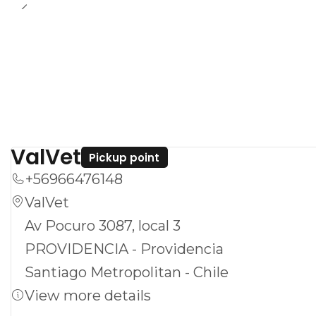
ValVet
Pickup point
+56966476148
ValVet
Av Pocuro 3087, local 3
PROVIDENCIA - Providencia
Santiago Metropolitan - Chile
View more details