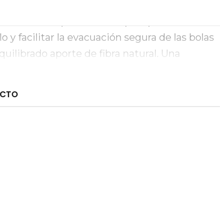
a fuente excepcional de ácidos grasos
Diseñada especialmente para prevenir la
lo y facilitar la evacuación segura de las bolas
quilibrado aporte de fibra natural. Una
 realza el brillo natural de tu felino mientras
digestivo.
UCTO