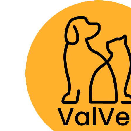
Despacho GRA
Home
Alimentos y Snacks
Perros
Alimentos S