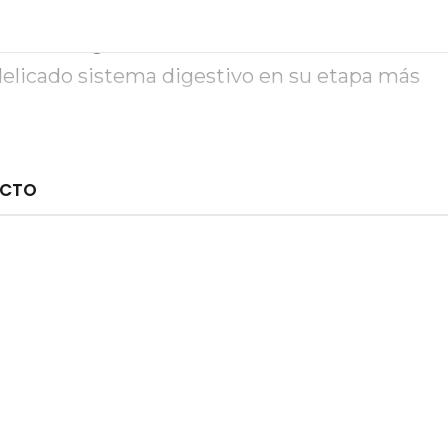
e los cachorros. Aporta los nutrientes
arrollo cognitivo, fortalece sus defensas
 delicado sistema digestivo en su etapa más
UCTO