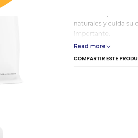
crecimiento óptimo d
esenciales para el des
naturales y cuida su
importante.
Read more
COMPARTIR ESTE PROD