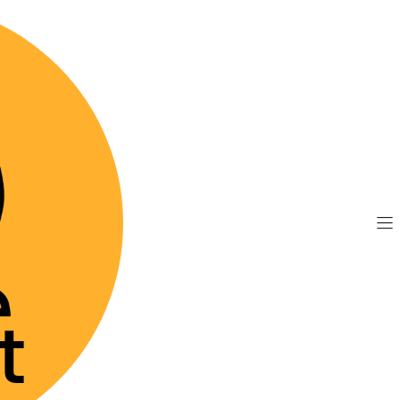
TIS por compras sobre $89.990
(Válido desde Coquim
uper premium
Brit Care GF Puppy Salmon 3 Kg
|
Brit Care
Agre
Cantidad
Mostrar stock de 
DESCRIPCIÓN
El inicio perfecto par
de granos a base de 