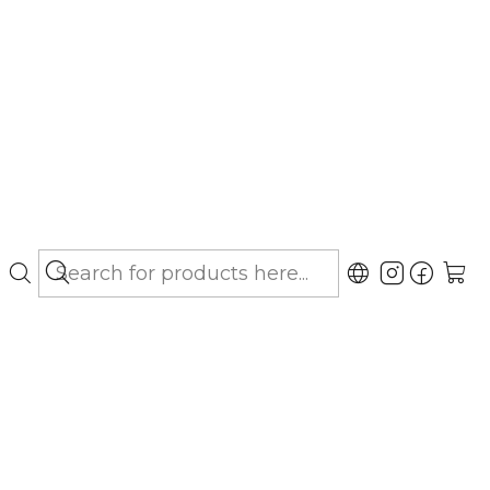
bo hasta Los Lagos)
 GF Puppy Salmon 3 Kg
gar al Carro
Buy now
ubicaciones
a una vida larga y saludable. Esta fórmula libre
salmón está diseñada para acompañar el