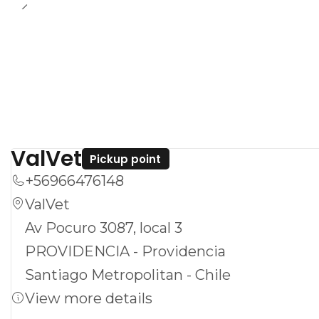
ValVet
Pickup point
+56966476148
ValVet
Av Pocuro 3087, local 3
PROVIDENCIA - Providencia
Santiago Metropolitan - Chile
View more details