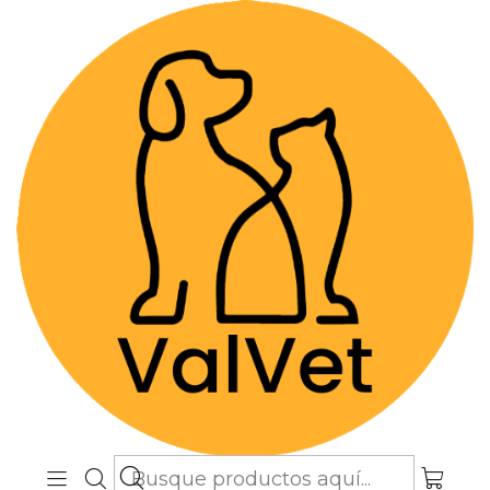
Despacho GRATIS por compras sobre
$89.990
(Válido desde Coquimbo hasta Los
Lagos)
Inicio
Farmacia Veterinaria
Antiparasitarios
Antiparasitarios
Filtros
7702123000907
|
Elanco
Advantage - Gatos hasta 4 kg
$7.990
Cantidad
|
Elanco