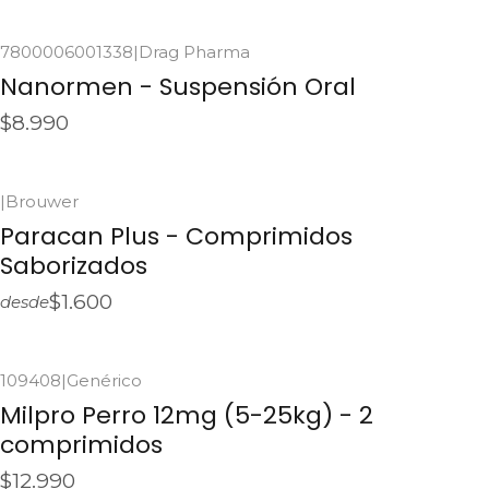
Ver detalles
7800006001338
|
Drag Pharma
Agotado
Nanormen - Suspensión Oral
$8.990
Ver detalles
|
Brouwer
Agotado
Paracan Plus - Comprimidos
Saborizados
$1.600
desde
Ver detalles
109408
|
Genérico
Agotado
Milpro Perro 12mg (5-25kg) - 2
comprimidos
$12.990