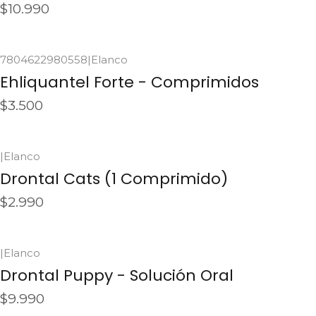
$10.990
Ver detalles
7804622980558
|
Elanco
Agotado
Ehliquantel Forte - Comprimidos
$3.500
Ver detalles
|
Elanco
No disponible
Drontal Cats (1 Comprimido)
$2.990
Ver detalles
|
Elanco
No disponible
Drontal Puppy - Solución Oral
$9.990