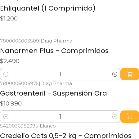
No disponible
Ehliquantel (1 Comprimido)
$1.200
Ver detalles
7800006003509
|
Drag Pharma
Nanormen Plus - Comprimidos
$2.490
Cantidad
7800006006975
|
Drag Pharma
Gastroenteril - Suspensión Oral
$10.990
Cantidad
5420036982395
|
Elanco
Credelio Cats 0,5-2 kg - Comprimidos