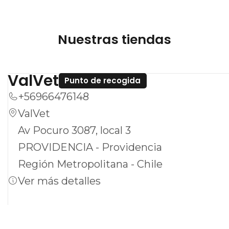
tratamientos en el mercado. Este producto
es ideal para dueños que buscan una solución
Nuestras tiendas
confiable y práctica para el cuidado de sus
perros. ¡Mantén a tu mejor amigo seguro y
ValVet
feliz con Credelio®!
Punto de recogida
+56966476148
ValVet
Av Pocuro 3087, local 3
PROVIDENCIA - Providencia
Región Metropolitana - Chile
Ver más detalles