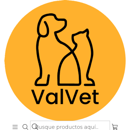
Despacho GRATIS por compras sobre
$89.990
(Válido desde Coquimbo hasta Los
Lagos)
Inicio
Farmacia Veterinaria
Antiparasitarios
Credelio 1,3 a 2,5 kg - Comprimidos