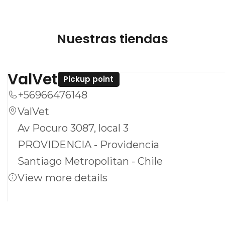
tratamientos en el mercado. Este producto
es ideal para dueños que buscan una solución
Nuestras tiendas
confiable y práctica para el cuidado de sus
perros. ¡Mantén a tu mejor amigo seguro y
ValVet
feliz con Credelio®!
Pickup point
+56966476148
ValVet
Av Pocuro 3087, local 3
PROVIDENCIA - Providencia
Santiago Metropolitan - Chile
View more details