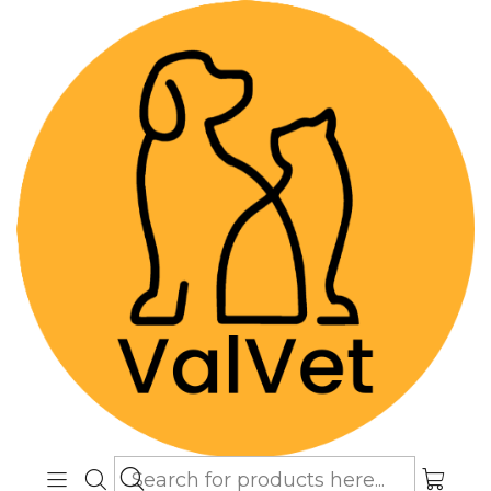
Despacho GRATIS por compras sobre
$89.990
(Válido desde Coquimbo hasta Los
Lagos)
Home
Farmacia Veterinaria
Antiparasitarios
Credelio 1,3 a 2,5 kg - Comprimidos