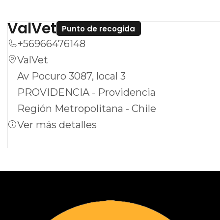
permite disfrutar de protección sin
complicaciones.
ValVet
Punto de recogida
**Versatilidad:** Perfecto para diferentes
+56966476148
entornos y situaciones, adaptándose a tus
ValVet
necesidades personales.
Av Pocuro 3087, local 3
PROVIDENCIA - Providencia
No pierdas la oportunidad de experimentar la
Región Metropolitana - Chile
tranquilidad que te ofrece "12 Semanas de
Ver más detalles
Protección". Si deseas adquirirlo, puedes
visitar nuestro sitio web y realizar tu compra
de manera rápida y sencilla.