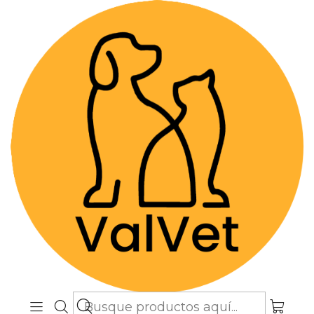
Despacho GRATIS por compras sobre
$89.990
(Válido desde Coquimbo hasta Los
Lagos)
Inicio
Farmacia Veterinaria
Antiparasitarios
Bravecto 20-40 kg - Comprimido