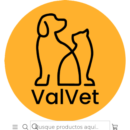
Despacho GRATIS por compras sobre
$89.990
(Válido desde Coquimbo hasta Los
Lagos)
Inicio
Términos y Condiciones
Términos y Condiciones
Bienvenido a ValVet. Estos términos y
condiciones describen las reglas y
regulaciones para el uso del sitio web
ValVet.
ValVet se encuentra en Av Pocuro
3087, local 3.