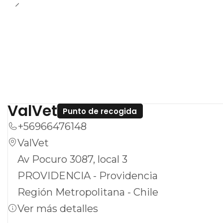
ValVet
Punto de recogida
+56966476148
ValVet
Av Pocuro 3087, local 3
PROVIDENCIA - Providencia
Región Metropolitana - Chile
Ver más detalles