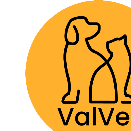
Despacho GRA
Inicio
Farmacia Veterinaria
Antiparasitarios
Cred