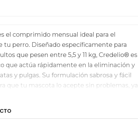
ubicaciones
 es el comprimido mensual ideal para el
de tu perro. Diseñado específicamente para
ultos que pesen entre 5,5 y 11 kg, Credelio® es
o que actúa rápidamente en la eliminación y
tas y pulgas. Su formulación sabrosa y fácil
ra que tu mascota lo acepte sin problemas, ya
to con su comida o hasta 30 minutos
lo.
UCTO
ticas destacadas de Credelio® es su eficacia
lo necesitas administrarlo una vez al mes,