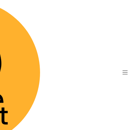
TIS por compras sobre $89.990
(Válido desde Coquim
elio 5,5 a 11 kg - Comprimidos
|
Credelio 5,
Comprimi
PRESENTACIÓN
1 comprimido
Agre
Cantidad