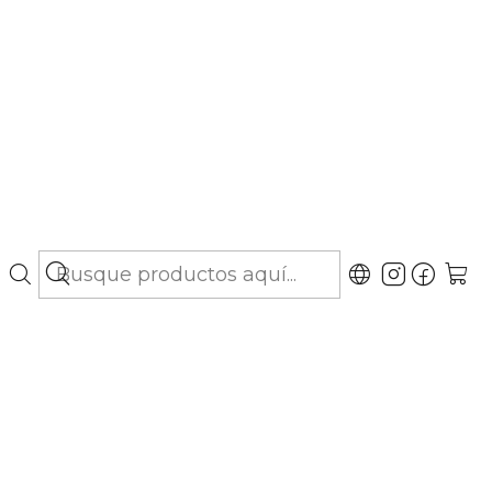
bo hasta Los Lagos)
5 a 11 kg -
dos
gar al Carro
Comprar ahora