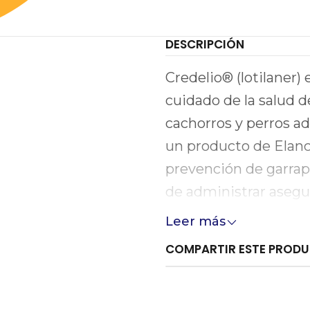
Mostrar stock de 
DESCRIPCIÓN
Credelio® (lotilaner)
cuidado de la salud 
cachorros y perros ad
un producto de Elanc
prevención de garrapa
de administrar asegu
que se puede dar jun
Leer más
después de alimentar
COMPARTIR ESTE PROD
Una de las caracterís
prolongada, ya que so