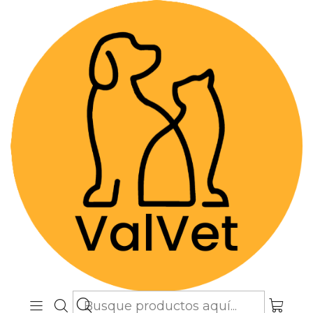
Despacho GRATIS por compras sobre
$89.990
(Válido desde Coquimbo hasta Los
Lagos)
Inicio
Farmacia Veterinaria
Antiparasitarios
Drontal Puppy - Solución Oral