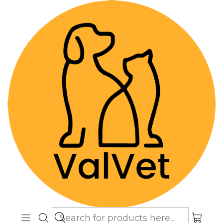
Despacho GRATIS por compras sobre
$89.990
(Válido desde Coquimbo hasta Los
Lagos)
Home
Farmacia Veterinaria
Antiparasitarios
Drontal Puppy - Solución Oral