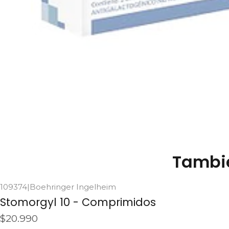
Tambié
109374
|
Boehringer Ingelheim
Agotado
Stomorgyl 10 - Comprimidos
$20.990