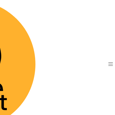
TIS por compras sobre $89.990
(Válido desde Coquim
ladores de conducta
Contralac 20 - Comprimidos
|
Contralac
Agre
Cantidad
Mostrar stock de 
DESCRIPCIÓN
Metergolina 2 mg — a
Presentación: 2 blis