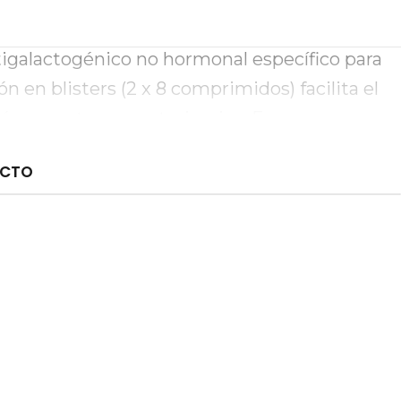
mpuesto activo Metergolina 2 mg
galactogénico no hormonal específico para
n en blisters (2 x 8 comprimidos) facilita el
ión en entornos veterinarios. Es una
al frente a otros tratamientos para la
UCTO
ncia en caninos.