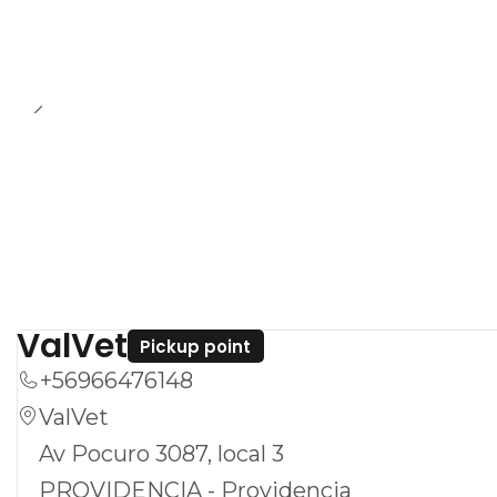
ValVet
Pickup point
+56966476148
ValVet
Av Pocuro 3087, local 3
PROVIDENCIA - Providencia