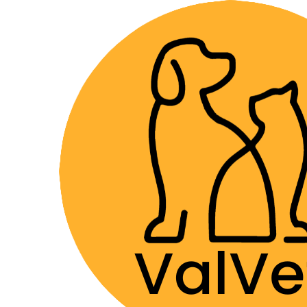
Despacho GRA
Home
Farmacia Veterinaria
Ansiolíticos y Modu