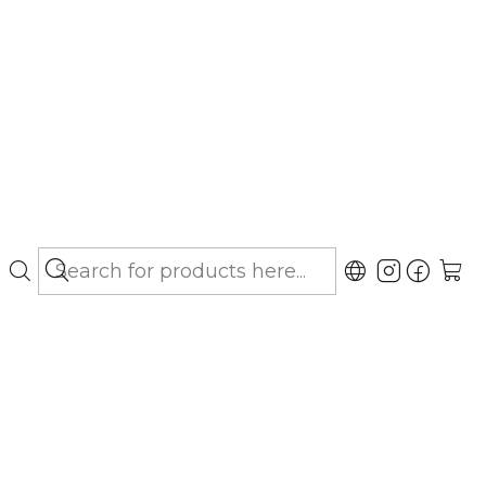
bo hasta Los Lagos)
 20 - Comprimidos
gar al Carro
Buy now
ubicaciones
ntigalactogénico no hormonal para perras.
ters de 8 comprimidos cada uno.