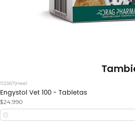
Tambié
112367
|
Heel
Engystol Vet 100 - Tabletas
$24.990
Cantidad