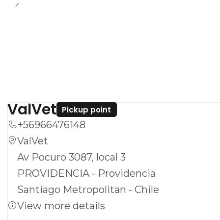
ValVet
Pickup point
+56966476148
ValVet
Av Pocuro 3087, local 3
PROVIDENCIA - Providencia
Santiago Metropolitan - Chile
View more details