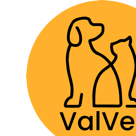
Despacho GRA
Home
Farmacia Veterinaria
Antimicrobianos
It