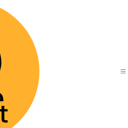
TIS por compras sobre $89.990
(Válido desde Coquim
raskin - Suspensión Oral
|
Itraskin -
Agre
Cantidad
Mostrar stock de 
DESCRIPCIÓN
Itraskin Suspensión 
tratamiento de lesio