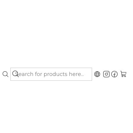
bo hasta Los Lagos)
 Suspensión Oral
gar al Carro
Buy now
ubicaciones
Oral de Drag Pharma, indicado para el
nes cutáneas con sospecha de origen fúngico