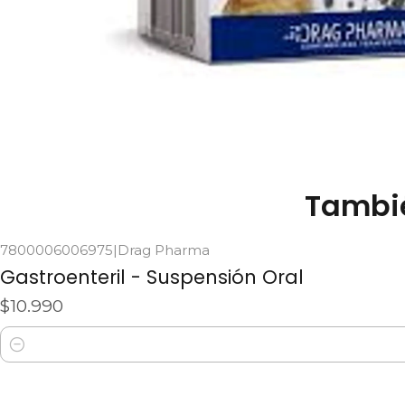
Tambié
7800006006975
|
Drag Pharma
Gastroenteril - Suspensión Oral
$10.990
Cantidad