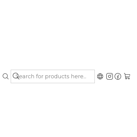
bo hasta Los Lagos)
Suspensión Oral
gar al Carro
Buy now
ubicaciones
ral de Drag Pharma. Uso según indicación de
o.