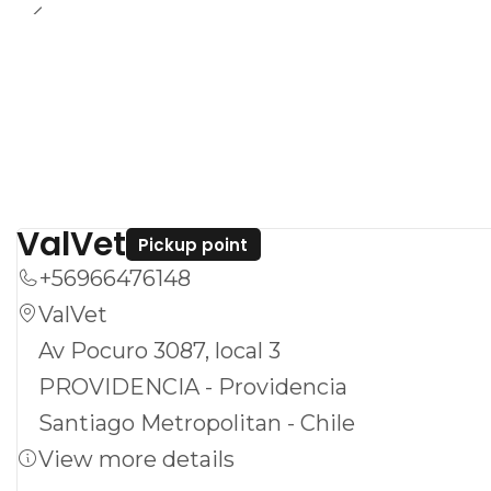
ValVet
Pickup point
+56966476148
ValVet
Av Pocuro 3087, local 3
PROVIDENCIA - Providencia
Santiago Metropolitan - Chile
View more details