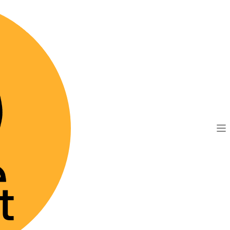
TIS por compras sobre $89.990
(Válido desde Coquim
spig - Suspensión Oral
|
Respig - 
Agre
Cantidad
Mostrar stock de 
DESCRIPCIÓN
Respig Suspensión O
tu médico veterinari