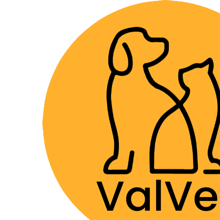
Despacho GRA
Home
Farmacia Veterinaria
Antimicrobianos
Re