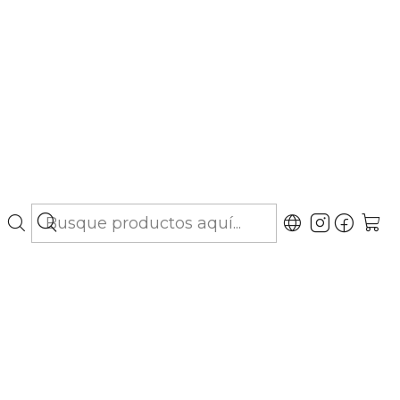
bo hasta Los Lagos)
 - Gatos de 4 a 8 kg
ubicaciones
de 4 a 8 kg (Elanco), antiparasitario externo
gas y garrapatas, con hasta 4 semanas de