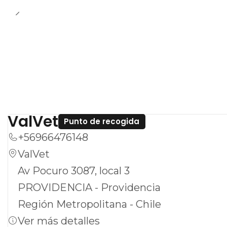
ValVet
Punto de recogida
+56966476148
ValVet
Av Pocuro 3087, local 3
PROVIDENCIA - Providencia
Región Metropolitana - Chile
Ver más detalles