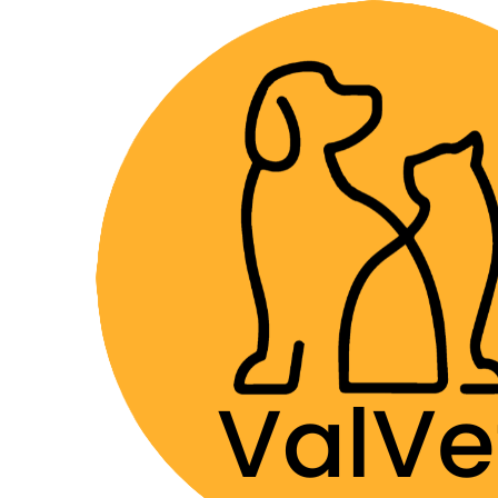
Despacho GRA
Inicio
Farmacia Veterinaria
Antiparasitarios
Adva