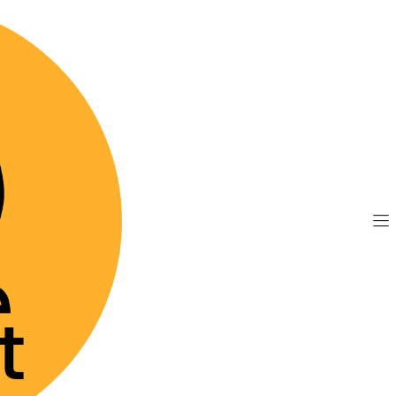
TIS por compras sobre $89.990
(Válido desde Coquim
ntage - Gatos de 4 a 8 kg
|
Advantage
Mostrar stock de 
DESCRIPCIÓN
Advantage para gatos 
en pipeta contra pul
protección.