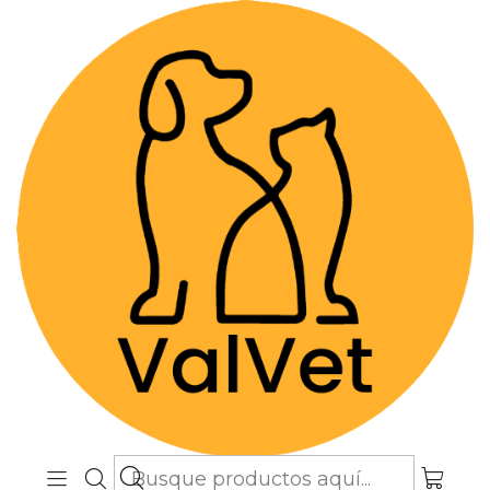
Despacho GRATIS por compras sobre
$89.990
(Válido desde Coquimbo hasta Los
Lagos)
Inicio
Alimentos y Snacks
Gatos
Alimentos Medicados
Feline c/d Multicare Feline Urinary Care 1.81 kg