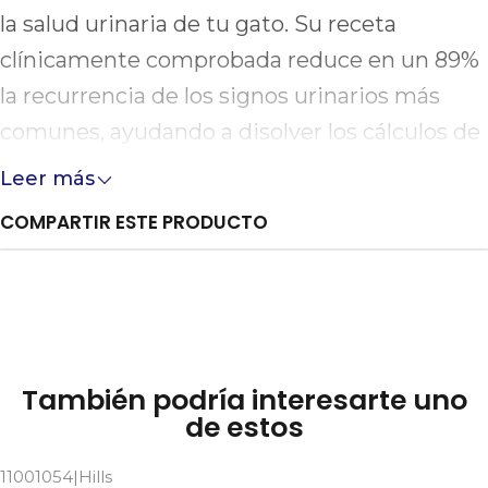
la salud urinaria de tu gato. Su receta
clínicamente comprobada reduce en un 89%
la recurrencia de los signos urinarios más
comunes, ayudando a disolver los cálculos de
estruvita estéril en tan solo 7 días y
Leer más
disminuyendo el riesgo de formación de
COMPARTIR ESTE PRODUCTO
cristales de estruvita y oxalato de calcio. Ideal
para el manejo prolongado de felinos
propensos a problemas de las vías urinarias
bajas.
También podría interesarte uno
de estos
11001054
|
Hills