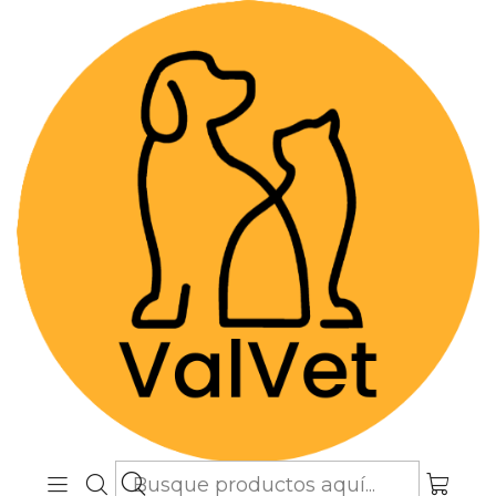
Despacho GRATIS por compras sobre
$89.990
(Válido desde Coquimbo hasta Los
Lagos)
Inicio
Alimentos y Snacks
Gatos
Snacks
SuniCalm Calmante Natural - 70 Gomitas