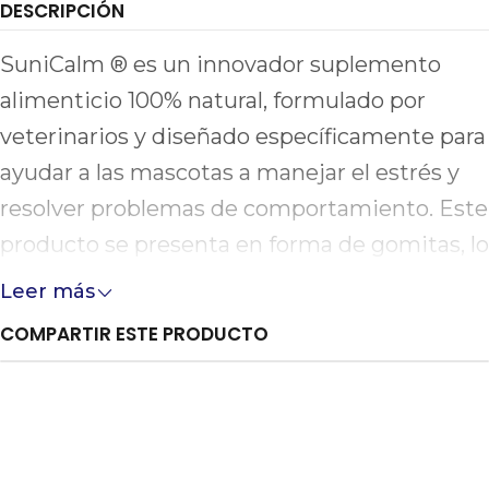
DESCRIPCIÓN
SuniCalm ® es un innovador suplemento
alimenticio 100% natural, formulado por
veterinarios y diseñado específicamente para
ayudar a las mascotas a manejar el estrés y
resolver problemas de comportamiento. Este
producto se presenta en forma de gomitas, lo
que facilita su administración diaria o en
Leer más
situaciones críticas, actuando como un
COMPARTIR ESTE PRODUCTO
recurso «SOS».
Una de las características más destacadas de
SuniCalm ® es que no provoca sedación en
las mascotas, sino que les brinda apoyo