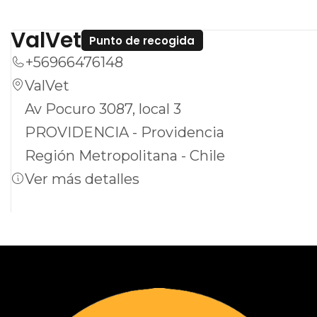
del estrés en tu fiel compañero.
ValVet
Punto de recogida
Ideal para perros y gatos, este suplemento
+56966476148
representa una solución práctica y accesible
ValVet
para ayudar a tu mascota a sentirse más
Av Pocuro 3087, local 3
tranquila y equilibrada.
PROVIDENCIA - Providencia
Región Metropolitana - Chile
Ver más detalles