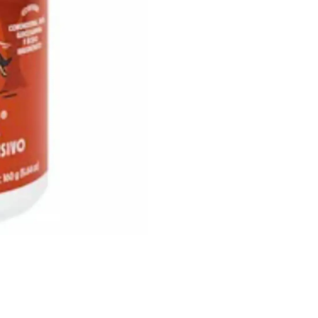
Además, incluye Ácido
amortiguación de las
más ágil y cómodo. P
de administrar y se a
pote contiene 160 g
gomitas, asegurando 
cuidado de la salud a
Dale a tu mascota el 
saludable con SuniUlt