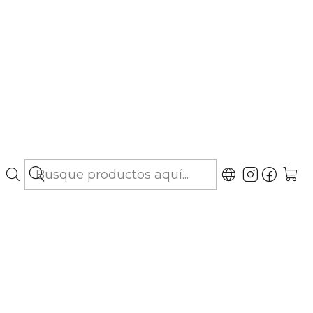
bo hasta Los Lagos)
ex Cuidado Articular
 - 50 Gomitas
gar al Carro
Comprar ahora
ubicaciones
do Articular Intensivo es un suplemento