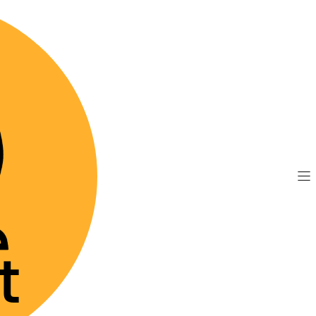
TIS por compras sobre $89.990
(Válido desde Coquim
traFlex Cuidado Articular Intensivo - 50 Gomitas
|
SuniUtraFl
Intensivo
Agre
Cantidad
Mostrar stock de 
DESCRIPCIÓN
SuniUltraFlex® Cuida