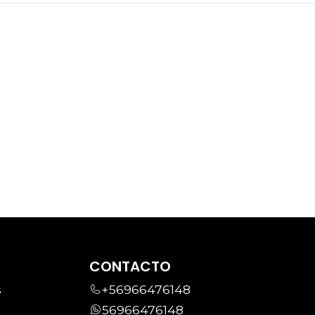
CONTACTO
s
+56966476148
56966476148