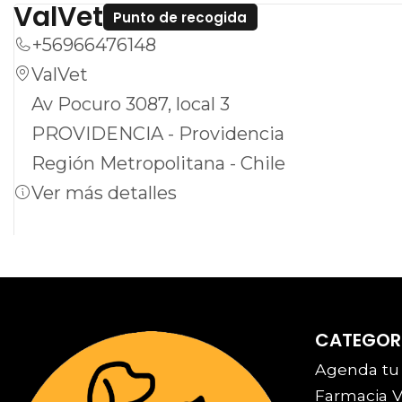
ValVet
Punto de recogida
+56966476148
ValVet
Av Pocuro 3087, local 3
PROVIDENCIA - Providencia
Región Metropolitana - Chile
Ver más detalles
CATEGOR
Agenda tu
Farmacia V