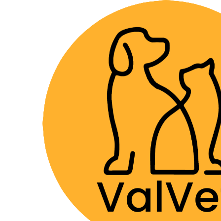
Despacho GRA
Inicio
Alimentos y Snacks
Perros
Snacks
SuniU