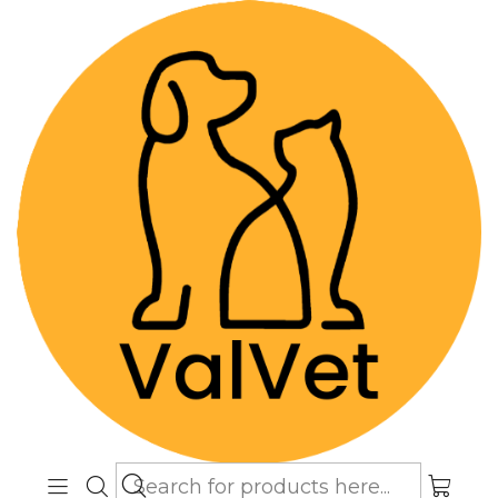
Despacho GRATIS por compras sobre
$89.990
(Válido desde Coquimbo hasta Los
Lagos)
Home
Farmacia Veterinaria
Suplementos
Glicopan Pet 125 ml - Suplemento Estimulante