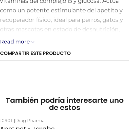
vitaminas del complejo B y glucosa. Actúa
como un potente estimulante del apetito y
recuperador físico, ideal para perros, gatos y
otras mascotas en estado de desnutrición,
convalecencia, estrés o que necesitan un
Read more
rápido aporte energético para mejorar su
COMPARTIR ESTE PRODUCTO
vitalidad.
También podría interesarte uno
de estos
109011
|
Drag Pharma
Apetipet - Jarabe