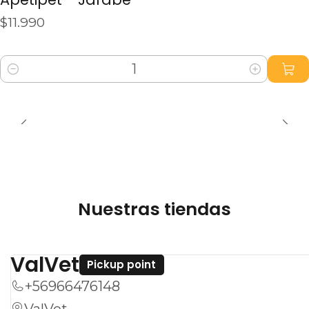
$11.990
Cantidad
Nuestras tiendas
ValVet
Pickup point
+56966476148
ValVet