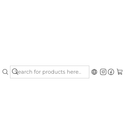
bo hasta Los Lagos)
,6 mg - Comprimidos
gar al Carro
Buy now
ubicaciones
ador medicamento de uso veterinario,
ente para el tratamiento de diversas