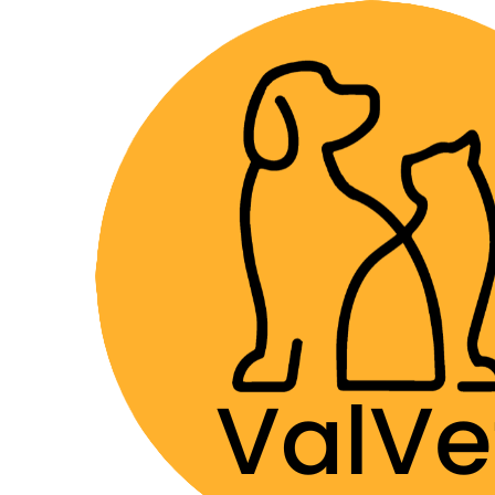
Despacho GRA
Home
Farmacia Veterinaria
Dermatológicos
Ap