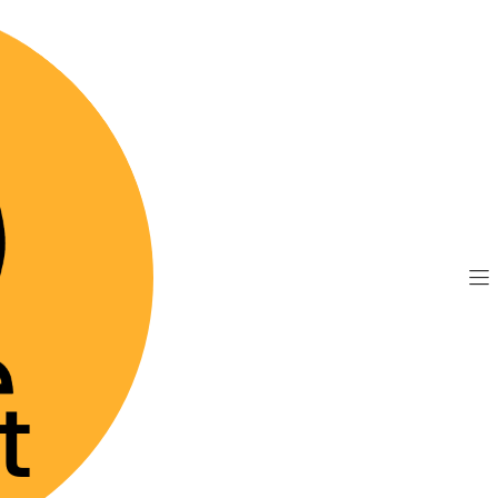
TIS por compras sobre $89.990
(Válido desde Coquim
oquel 3,6 mg - Comprimidos
|
Apoquel 3
Agre
Cantidad
Mostrar stock de 
DESCRIPCIÓN
Apoquel es un innov
diseñado específicam