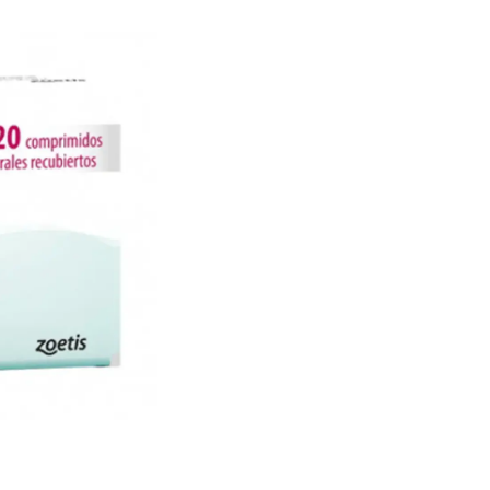
perro reciba el tra
Con Apoquel, podrás o
disfrutar de una vida
con tu veterinario p
para su situación espe
Uso veterinario.