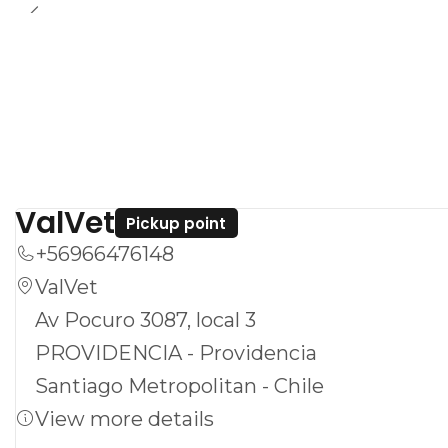
ValVet
Pickup point
+56966476148
ValVet
Av Pocuro 3087, local 3
PROVIDENCIA - Providencia
Santiago Metropolitan - Chile
View more details