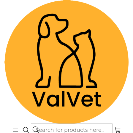
Despacho GRATIS por compras sobre
$89.990
(Válido desde Coquimbo hasta Los
Lagos)
Home
Blog
Blog
Blog