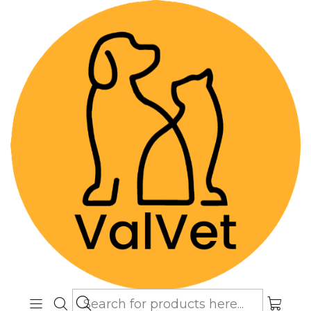
Despacho GRATIS por compras sobre
$89.990
(Válido desde Coquimbo hasta Los
Lagos)
Home
Alimentos y Snacks
Perros
Snacks
Bully Sticks - Snack Natural