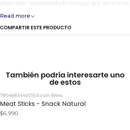
digerible, recomendado incluso por dentistas
especializados en perros. Ya sea en casa o
Read more
durante tus actividades al aire libre, podrás
COMPARTIR ESTE PRODUCTO
disfrutar de este irresistible snack junto a tu
perro, brindándole una alimentacion
saludable y deliciosa. Ingredientes: Tronco de
Vacuno Cantidad: 3 Unidades Tamaño: 15
Centímetros
También podría interesarte uno
de estos
7804683440015
|
South Bites
Agotado
Meat Sticks - Snack Natural
$6.990