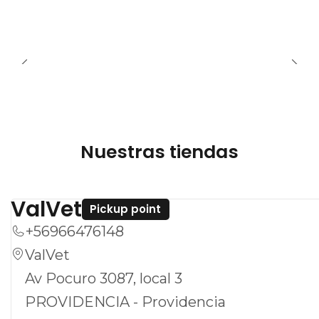
See details
Nuestras tiendas
ValVet
Pickup point
+56966476148
ValVet
Av Pocuro 3087, local 3
PROVIDENCIA - Providencia