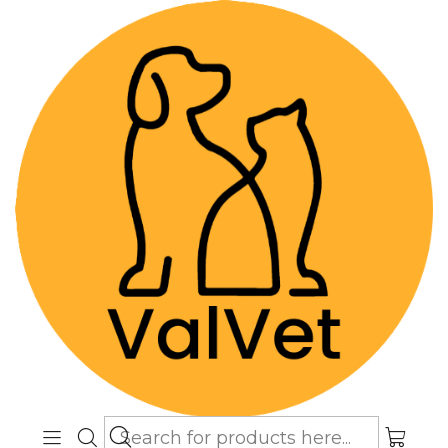
Despacho GRATIS por compras sobre
$89.990
(Válido desde Coquimbo hasta Los
Lagos)
Home
Farmacia Veterinaria
Dermatológicos
Crema Reparadora Natural