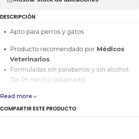
DESCRIPCIÓN
Apto para perros y gatos
Producto recomendado por
Médicos
Veterinarios
.
Formuladas sin parabenos y sin alcohol.
De Ph neutro (adaptado).
Producto
NO TESTEADO EN
Read more
ANIMALES
.
COMPARTIR ESTE PRODUCTO
Contenido
: 125 ml.
Composición
: Agua, propylen glycol,
PEG/PPG-15/15 dimeticona, glicerina, PEG-12