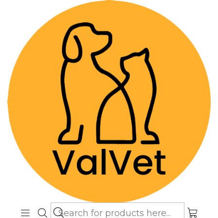
Despacho GRATIS por compras sobre
$89.990
(Válido desde Coquimbo hasta Los
Lagos)
Home
Higiene y Baño
Desenredante y Acondicionador para Perros y
Gatos