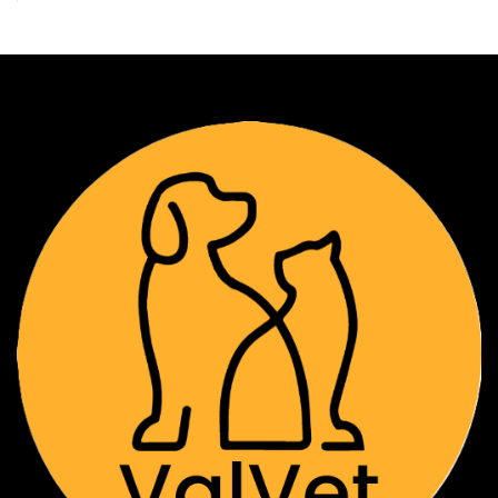
⚠️ Requisitos de Seguridad y Control
Orden Médica: Es obligatorio presentar la
receta (física o digital). Si no cuenta con
una, debe agendar previamente una
Consulta General para validación clínica.
Cadena de Frío: No realizamos envíos a
domicilio ni a regiones. El retiro es
exclusivo en nuestra clínica en
Providencia.
Protocolo de Retiro: Para la entrega de
cajas, es obligatorio portar cooler con
unidades de frío (icepacks). No se
entregará el producto si no se cumplen