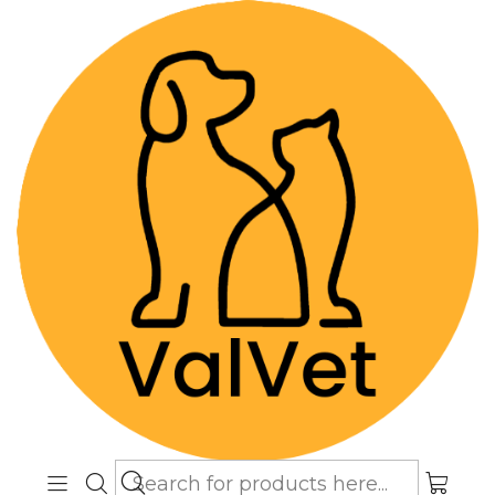
Despacho GRATIS por compras sobre
$89.990
(Válido desde Coquimbo hasta Los
Lagos)
Home
Farmacia Veterinaria
Terapias Biológicas
Solensia Inyectable (Aplicación en Clínica o Caja
Cerrada)