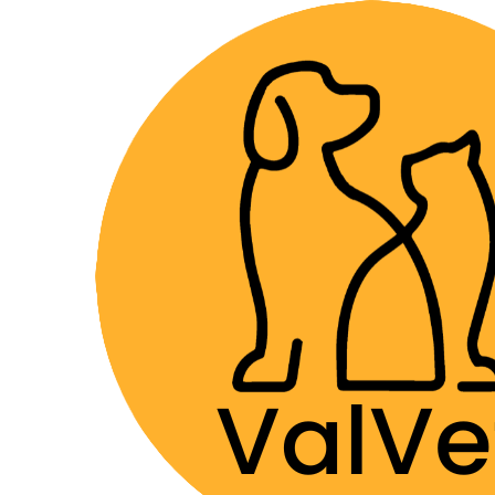
Despacho GRA
Home
Farmacia Veterinaria
Dermatológicos
Al