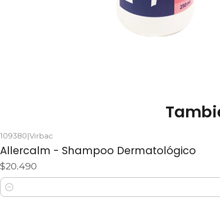
Tambié
109380
|
Virbac
Allercalm - Shampoo Dermatológico
$20.490
Cantidad