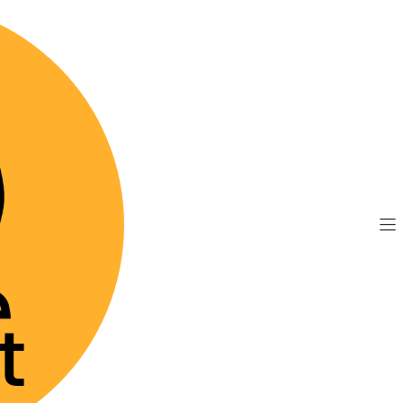
TIS por compras sobre $89.990
(Válido desde Coquim
lermyl Glyco - Shampoo Dermatológico
|
Allermyl 
Dermatol
Agre
Cantidad
Mostrar stock de 
DESCRIPCIÓN
Presentamos el Alle