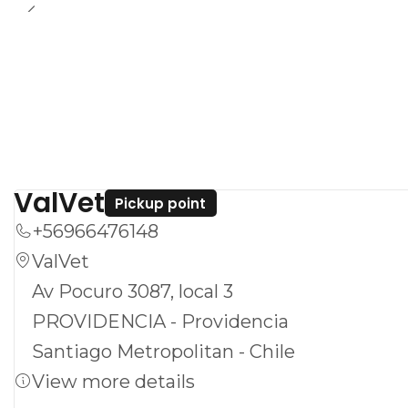
ValVet
Pickup point
+56966476148
ValVet
Av Pocuro 3087, local 3
PROVIDENCIA - Providencia
Santiago Metropolitan - Chile
View more details