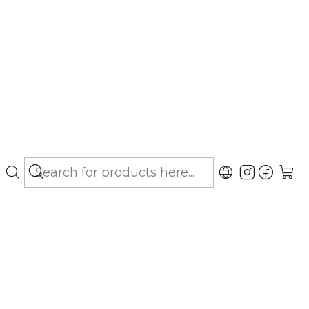
bo hasta Los Lagos)
Glyco - Shampoo
ógico
gar al Carro
Buy now
ubicaciones
rmyl Glyco Shampoo, un innovador producto