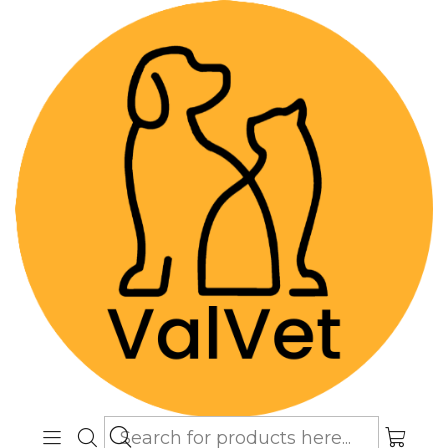
Despacho GRATIS por compras sobre
$89.990
(Válido desde Coquimbo hasta Los
Lagos)
Home
Farmacia Veterinaria
Terapias Naturales
Aprendikit - Flores de Paz