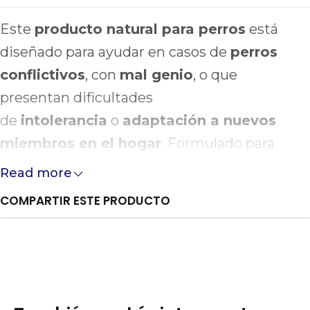
Este
producto natural para perros
está
diseñado para ayudar en casos de
perros
conflictivos
, con
mal genio
, o que
presentan dificultades
de
intolerancia
o
adaptación a nuevos
miembros en el hogar
. Formulado para
armonizar espacios y restablecer el amor en
Read more
casa, es ideal para promover el bienestar
COMPARTIR ESTE PRODUCTO
emocional y conductual de tu mascota.
Beneficios:
Fórmula 100% basada en plantas
Creado por expertos