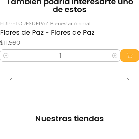
También podría interesarte uno
Terapia emocional y energética
de estos
Armoniza y facilita la convivencia
FDP-FLORESDEPAZ
|
Bienestar Animal
Complemento seguro
Flores de Paz - Flores de Paz
Consejos conductuales gratuitos
$11.990
Características adicionales:
Cantidad
Producto natural
, libre de parabenos y
cruelty-free.
Sin contraindicaciones
,
Tamaño del producto
: 30 ml.
Nuestras tiendas