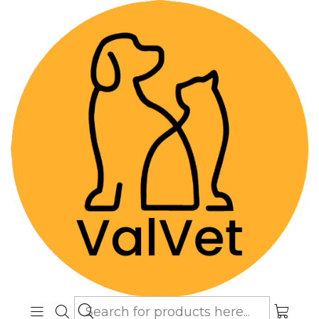
Despacho GRATIS por compras sobre
$89.990
(Válido desde Coquimbo hasta Los
Lagos)
Home
Farmacia Veterinaria
Terapias Naturales
Conflicto - Flores de Paz