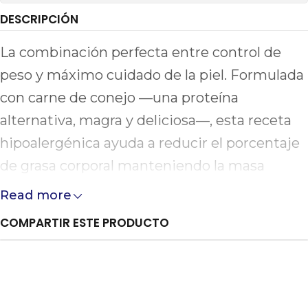
DESCRIPCIÓN
La combinación perfecta entre control de
peso y máximo cuidado de la piel. Formulada
con carne de conejo —una proteína
alternativa, magra y deliciosa—, esta receta
hipoalergénica ayuda a reducir el porcentaje
de grasa corporal manteniendo la masa
muscular intacta. Una nutrición de alta
Read more
costura para que tu perro recupere su peso
COMPARTIR ESTE PRODUCTO
ideal de forma segura y feliz.