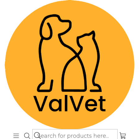
Despacho GRATIS por compras sobre
$89.990
(Válido desde Coquimbo hasta Los
Lagos)
Home
Alimentos y Snacks
Perros
Alimentos Super premium
Brit Care Hypo Weight Loss Rabbit 3 Kg