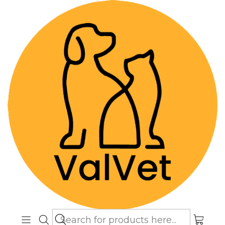
Despacho GRATIS por compras sobre
$89.990
(Válido desde Coquimbo hasta Los
Lagos)
Home
Alimentos y Snacks
Perros
Alimentos Super premium
Brit Care Hypo Senior Lamb 3 Kg