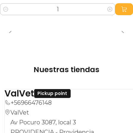
Cantidad
Nuestras tiendas
ValVet
Pickup point
+56966476148
ValVet
Av Pocuro 3087, local 3
PROVIDENCIA - Providencia