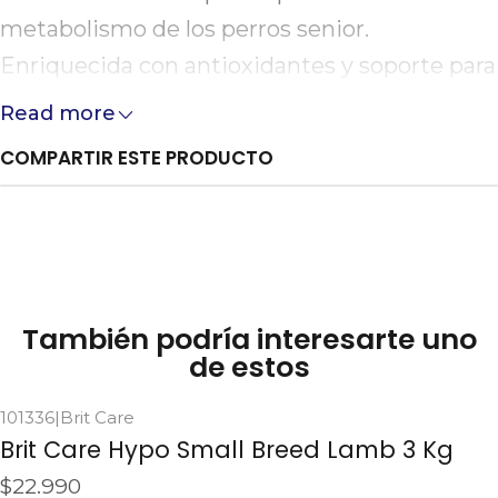
metabolismo de los perros senior.
Enriquecida con antioxidantes y soporte para
cartílagos, ayuda a mantener su mente
Read more
activa, su corazón fuerte y su cuerpo en
COMPARTIR ESTE PRODUCTO
movimiento durante su etapa dorada.
También podría interesarte uno
de estos
101336
|
Brit Care
Brit Care Hypo Small Breed Lamb 3 Kg
$22.990