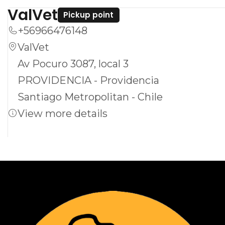
tratamiento. ¡Dale a tu mascota el cuidado
ValVet
Pickup point
que merece!
+56966476148
ValVet
Av Pocuro 3087, local 3
PROVIDENCIA - Providencia
Santiago Metropolitan - Chile
View more details