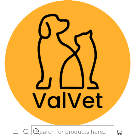
Despacho GRATIS por compras sobre
$89.990
(Válido desde Coquimbo hasta Los
Lagos)
Home
Farmacia Veterinaria
Oftalmológicos
Hialurina - Solución Oftálmica