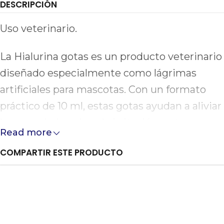
DESCRIPCIÓN
Uso veterinario.
La Hialurina gotas es un producto veterinario
diseñado especialmente como lágrimas
artificiales para mascotas. Con un formato
práctico de 10 ml, estas gotas ayudan a aliviar
la sequedad ocular y la irritación en tus
Read more
amigos peludos, proporcionando una
COMPARTIR ESTE PRODUCTO
hidratación instantánea. Su fórmula única
incluye ácido hialurónico, conocido por sus
propiedades humectantes y lubricantes, lo
que la convierte en una opción eficaz para el
cuidado ocular de animales.