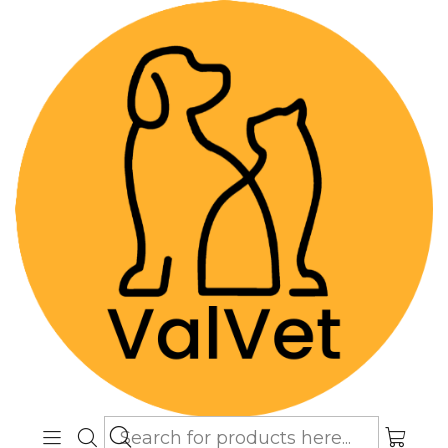
Despacho GRATIS por compras sobre
$89.990
(Válido desde Coquimbo hasta Los
Lagos)
Home
Farmacia Veterinaria
Dermatológicos
Lagripet 50 ml - Solución Tópica