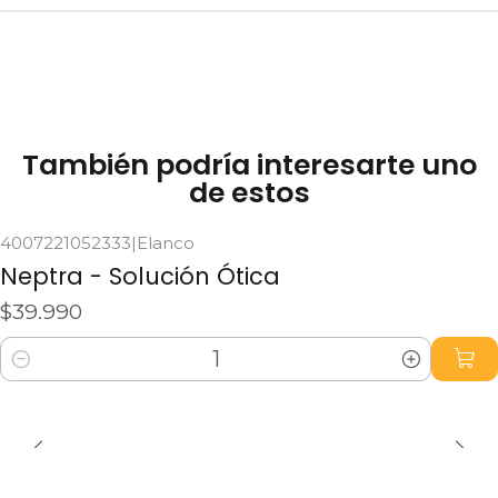
decoloración del pelo, respeta la sensibilidad
de la zona y ayuda a mantener una higiene
estética impecable tanto en perros como en
gatos.
También podría interesarte uno
de estos
4007221052333
|
Elanco
Neptra - Solución Ótica
$39.990
Cantidad