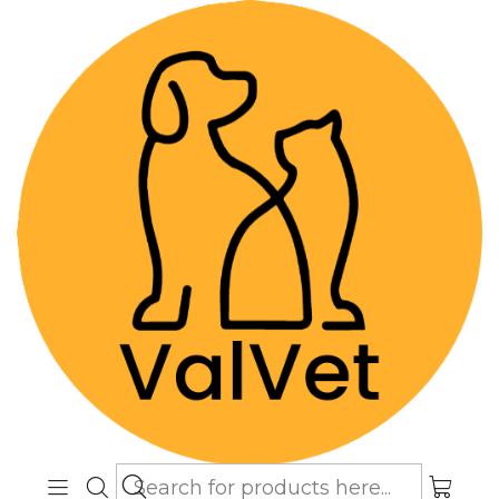
Despacho GRATIS por compras sobre
$89.990
(Válido desde Coquimbo hasta Los
Lagos)
Home
Farmacia Veterinaria
Ansiolíticos y Moduladores de conducta
Pacifor - Comprimidos