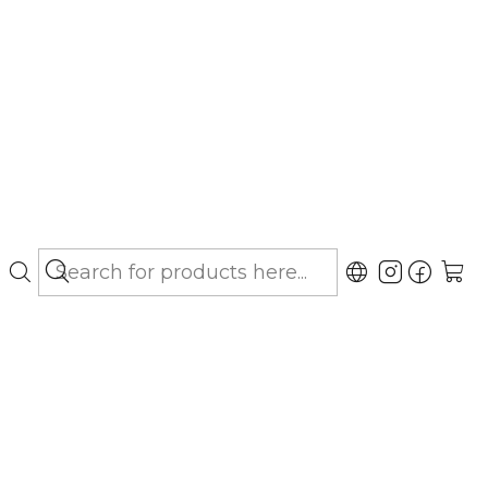
bo hasta Los Lagos)
57 mg - Comprimidos
gar al Carro
Buy now
ubicaciones
ehringer Ingelheim, comprimidos
anejo del dolor y la inflamación en perros.