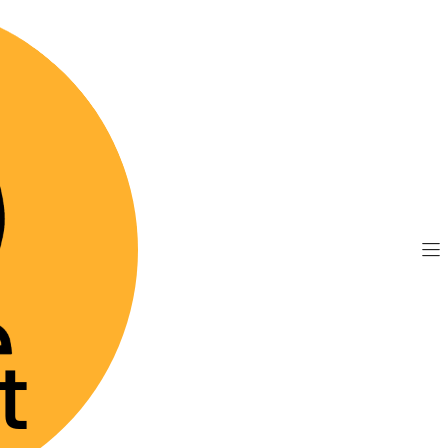
TIS por compras sobre $89.990
(Válido desde Coquim
revicox 57 mg - Comprimidos
|
Previcox 
Agre
Cantidad
Mostrar stock de 
DESCRIPCIÓN
Previcox 57mg de Bo
saborizados para el m