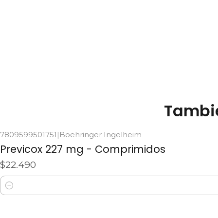
Tambié
7809599501751
|
Boehringer Ingelheim
Previcox 227 mg - Comprimidos
$22.490
Cantidad