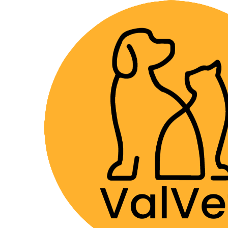
Despacho GRA
Home
Farmacia Veterinaria
Antiinflamatorios
P