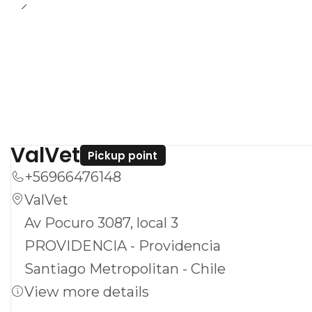
ValVet
Pickup point
+56966476148
ValVet
Av Pocuro 3087, local 3
PROVIDENCIA - Providencia
Santiago Metropolitan - Chile
View more details