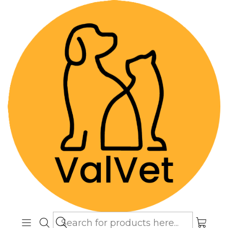
Despacho GRATIS por compras sobre
$89.990
(Válido desde Coquimbo hasta Los
Lagos)
Home
Farmacia Veterinaria
Dermatológicos
Protector Solar 50 SPF para perros y gatos