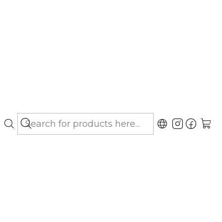
bo hasta Los Lagos)
epelente Natural
ubicaciones
ntra Pulgas y Garrapatas. Contiene aceites
Canelo y Eucaliptus, que actúan como
as, garrapatas e insectos, más Aloe Vera que
icional. Aplique el Shampoo Repelente