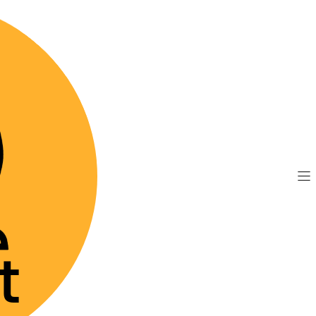
TIS por compras sobre $89.990
(Válido desde Coquim
Natural
|
Shampoo R
Mostrar stock de 
DESCRIPCIÓN
Shampoo Repelente co
esenciales puros de 
repelente contra pulg
brinda un cuidado ad