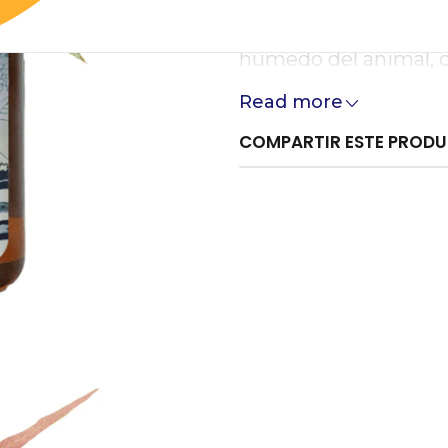
Natural Ecoaustralis
húmedo del animal, de
directo con los ojos
Read more
Dejar actuar unos mi
COMPARTIR ESTE PROD