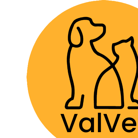
Despacho GRA
Home
Higiene
Shampoo
Shampoo Repelente 