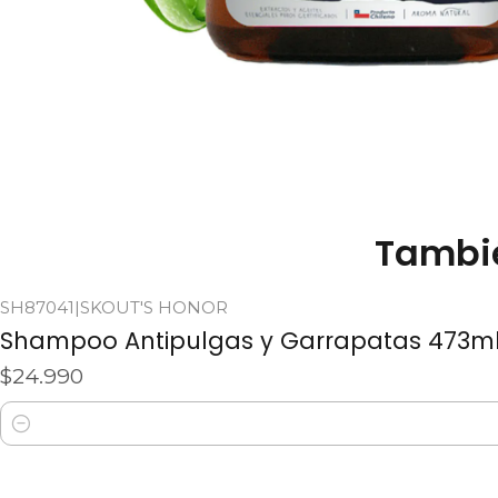
Tambié
SH87041
|
SKOUT'S HONOR
Shampoo Antipulgas y Garrapatas 473ml 
$24.990
Cantidad