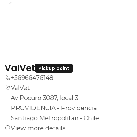
ValVet
Pickup point
+56966476148
ValVet
Av Pocuro 3087, local 3
PROVIDENCIA - Providencia
Santiago Metropolitan - Chile
View more details