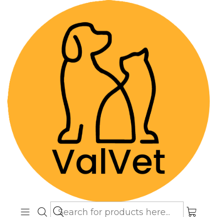
Despacho GRATIS por compras sobre
$89.990
(Válido desde Coquimbo hasta Los
Lagos)
Home
Farmacia Veterinaria
Dermatológicos
Shampoo Hipoalergénico Natural