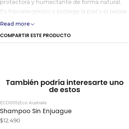
protectora y humectante de forma natural.
Es hipoalergénico y protege la piel y el pelaje
de las mascotas. Aplique el Shampoo
Read more
Hipoalergénico Natural Ecoaustralis
COMPARTIR ESTE PRODUCTO
Ecoaustralis generosamente sobre el pelaje
húmedo del animal, desde la cabeza a la cola.
Evite el contacto directo con los ojos.
Masajear hasta obtener la espuma adecuada.
Dejar actuar unos minutos antes de
También podría interesarte uno
enjuagar, luego secar.
de estos
ECO005
|
Eco Australis
Shampoo Sin Enjuague
$12.490