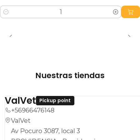
Cantidad
Nuestras tiendas
ValVet
Pickup point
+56966476148
ValVet
Av Pocuro 3087, local 3