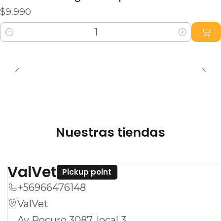
$9.990
Cantidad
Nuestras tiendas
ValVet
Pickup point
+56966476148
ValVet
Av Pocuro 3087, local 3