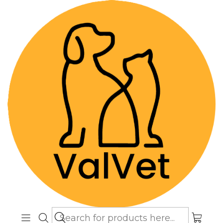
Despacho GRATIS por compras sobre
$89.990
(Válido desde Coquimbo hasta Los
Lagos)
Home
Farmacia Veterinaria
Gastroentéricos
Sucravet - Solución Oral