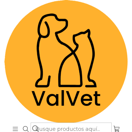
Despacho GRATIS por compras sobre
$89.990
(Válido desde Coquimbo hasta Los
Lagos)
Inicio
Alimentos y Snacks
Gatos
Alimentos Super premium
Brit Care Cat GF Indoor Anti-Stress 2 Kg