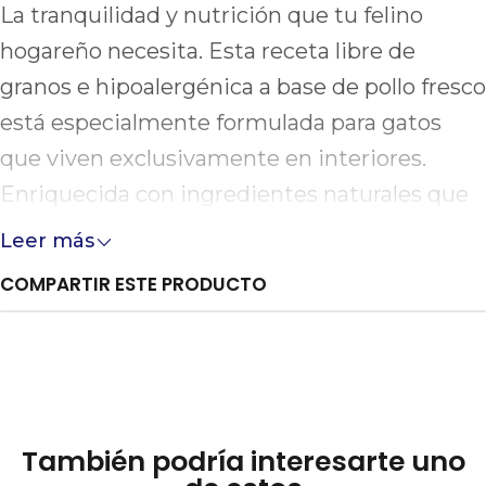
La tranquilidad y nutrición que tu felino
hogareño necesita. Esta receta libre de
granos e hipoalergénica a base de pollo fresco
está especialmente formulada para gatos
que viven exclusivamente en interiores.
Enriquecida con ingredientes naturales que
ayudan a calmar el estrés y mitigar los
Leer más
efectos de los cambios de entorno, su
COMPARTIR ESTE PRODUCTO
fórmula balanceada promueve una digestión
ligera, previene las bolas de pelo y controla el
peso, garantizando un día a día armonioso y
saludable dentro de casa.
También podría interesarte uno